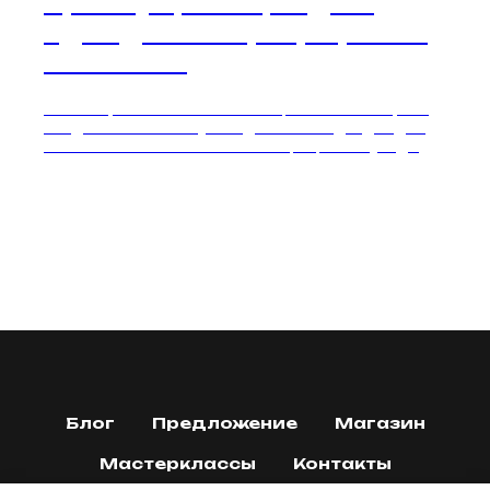
Преимущества, виды и
идеи для интерьера | Moss
Art Studio
Узнайте, что такое стабилизированный мох, как
его делают и почему он идеально подходит для
стильного и экологичного интерьера без ухода
Блог
Предложение
Магазин
Мастерклассы
Контакты