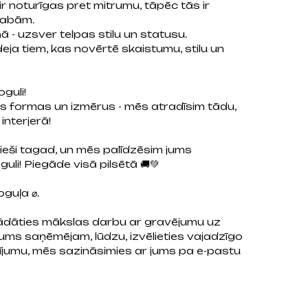
r noturīgas pret mitrumu, tāpēc tās ir
stabām.
ā - uzsver telpas stilu un statusu.
deja tiem, kas novērtē skaistumu, stilu un
oguli!
formas un izmērus - mēs atradīsim tādu,
 interjerā!
 tieši tagad, un mēs palīdzēsim jums
uli! Piegāde visā pilsētā 🚚💚
oguļa ⌀.
gādāties mākslas darbu ar gravējumu uz
 jums saņēmējam, lūdzu, izvēlieties vajadzīgo
tījumu, mēs sazināsimies ar jums pa e-pastu