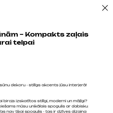
sūnām – Kompakts zaļais
rai telpai
 sūnu dekoru - stilīgs akcents jūsu interjerā!
ai birojs izskatītos stilīgi, moderni un mājīgi?
eciešams mūsu unikālais spogulis ar dabisku
as nav tikai spogulis - tas ir dzīves dizaina