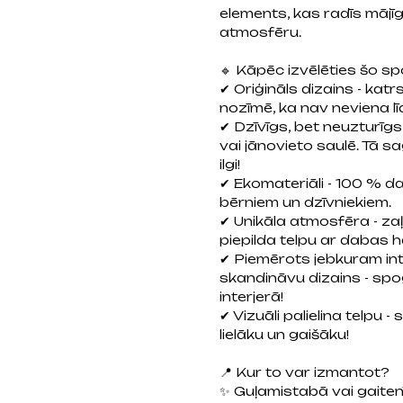
elements, kas radīs māj
atmosfēru.
🔹 Kāpēc izvēlēties šo sp
✔ Oriģināls dizains - katr
nozīmē, ka nav neviena lī
✔ Dzīvīgs, bet neuzturīgs 
vai jānovieto saulē. Tā
ilgi!
✔ Ekomateriāli - 100 % d
bērniem un dzīvniekiem.
✔ Unikāla atmosfēra - zaļ
piepilda telpu ar dabas h
✔ Piemērots jebkuram inte
skandināvu dizains - spog
interjerā!
✔ Vizuāli palielina telpu -
lielāku un gaišāku!
📍 Kur to var izmantot?
✨ Guļamistabā vai gaitenī