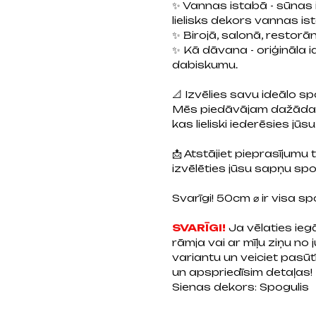
✨ Vannas istabā - sūnas i
lielisks dekors vannas i
✨ Birojā, salonā, restorān
✨ Kā dāvana - oriģināla i
dabiskumu.
📐 Izvēlies savu ideālo sp
Mēs piedāvājam dažādas 
kas lieliski iederēsies jūsu
📩 Atstājiet pieprasījumu
izvēlēties jūsu sapņu spog
Svarīgi! 50cm ⌀ ir visa sp
SVARĪGI!
Ja vēlaties ie
rāmja vai ar mīļu ziņu no
variantu un veiciet pasū
un apspriedīsim detaļas!
Sienas dekors: Spogulis