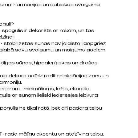
īguma, harmonijas un dabiskas svaiguma
oguli?
s spogulis ir dekorēts ar rokām, un tas
dzīga!
- stabilizētās sūnas nav jālaista, jāapgriež
 saglabā savu svaigumu un maigumu gadiem
abīgas sūnas, hipoalerģiskas un drošas
ais dekors palīdz radīt relaksācijas zonu un
armoniju.
rjeram - minimālisms, lofts, ekostils,
ulis ar sūnām lieliski iederēsies jebkurā
 spogulis ne tikai rotā, bet arī padara telpu
 - rada mājīgu akcentu un atdzīvina telpu.