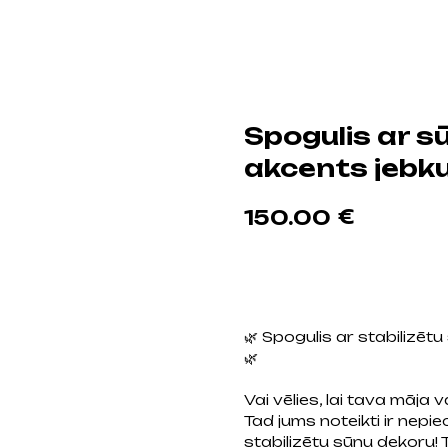
Spogulis ar 
akcents jebku
€
150.00
Pievienot grozam
🌿 Spogulis ar stabilizētu
🌿
Vai vēlies, lai tava māja v
Tad jums noteikti ir nepi
stabilizētu sūnu dekoru! T