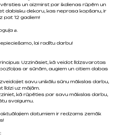
ovērsties un aizmirst par ikdienas rūpēm un
iet dabisku dekoru, kas neprasa kopšanu, ir
dz pat 12 gadiem!
oguļa ⌀.
epieciešamo, lai radītu darbu!
rincipus: Uzzināsiet, kā veidot līdzsvarotas
ompozīcijas ar sūnām, augiem un citiem dabas
zveidojiet savu unikālu sūnu mākslas darbu,
 līdzi uz mājām.
iniet, kā rūpēties par savu mākslas darbu,
bātu svaigumu.
 aktuālajiem datumiem ir redzams zemāk
s!
: