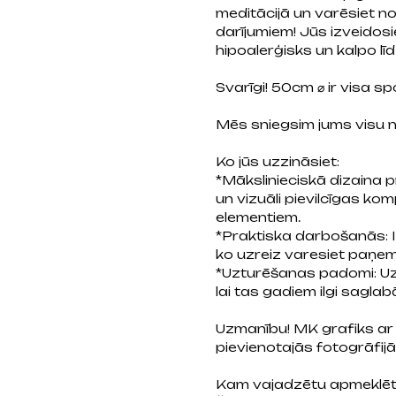
meditācijā un varēsiet n
darījumiem! Jūs izveidos
hipoalerģisks un kalpo lī
Svarīgi! 50cm ⌀ ir visa sp
Mēs sniegsim jums visu n
Ko jūs uzzināsiet:
*Mākslinieciskā dizaina p
un vizuāli pievilcīgas k
elementiem.
*Praktiska darbošanās: I
ko uzreiz varesiet paņemt
*Uzturēšanas padomi: Uzz
lai tas gadiem ilgi sagla
Uzmanību! MK grafiks ar
pievienotajās fotogrāfijā
Kam vajadzētu apmeklēt