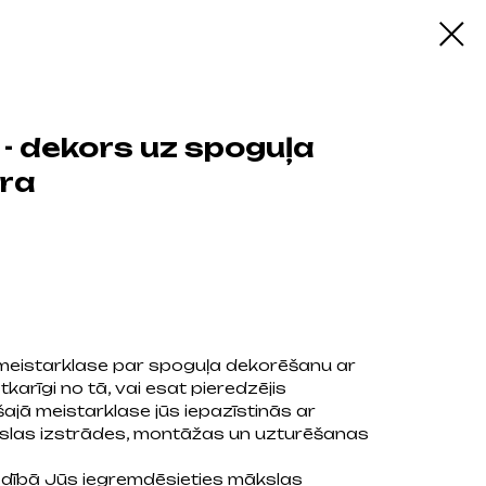
- dekors uz spoguļa
ra
 meistarklase par spoguļa dekorēšanu ar
karīgi no tā, vai esat pieredzējis
 šajā meistarklase jūs iepazīstinās ar
slas izstrādes, montāžas un uzturēšanas
dībā Jūs iegremdēsieties mākslas