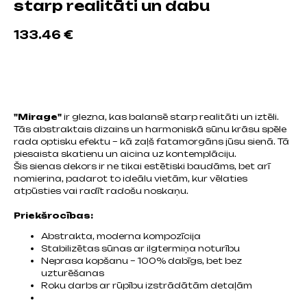
starp realitāti un dabu
133.46
€
Pievienot grozam
"Mirage"
ir glezna, kas balansē starp realitāti un iztēli.
Tās abstraktais dizains un harmoniskā sūnu krāsu spēle
rada optisku efektu – kā zaļš fatamorgāns jūsu sienā. Tā
piesaista skatienu un aicina uz kontemplāciju.
Šis sienas dekors ir ne tikai estētiski baudāms, bet arī
nomierina, padarot to ideālu vietām, kur vēlaties
atpūsties vai radīt radošu noskaņu.
Priekšrocības:
Abstrakta, moderna kompozīcija
Stabilizētas sūnas ar ilgtermiņa noturību
Neprasa kopšanu – 100% dabīgs, bet bez
uzturēšanas
Roku darbs ar rūpību izstrādātām detaļām