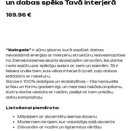
un dabas spēks Tavā interjerā
169.96
€
Pievienot grozam
“Kalngale”
ir sūnu glezna, kurā saplūst dabas
nevaldāmā enerģija ar mierpilnu struktūru. Iedvesmojoties
no Ziemeļvidzemes skarbi skaistajām ainavām, šis darbs
rada sajūtu par spēcīgu saikni ar zemi un saknēm. Tā ir
lieliska izvēle tiem, kas vēlas interjerā izcelt zaļo dabas
klātbūtni ar raksturu.
Sūnas ir 100% dabīgas un stabilizētas – tās nezaudēs
krāsu un formu gadiem ilgi, un neprasa nekādu kopšanu.
Katrs darbs veidots ar rokām, piešķirot tam unikālu,
dzīvu kompozīciju.
Lietošanai piemērota:
Mājokļiem ar akcentētu sienas dizainu
Moderniem birojiem, kur vajadzīgs zaļš akcents
Dāvanām ar nozīmi un ilgtermiņa vērtību